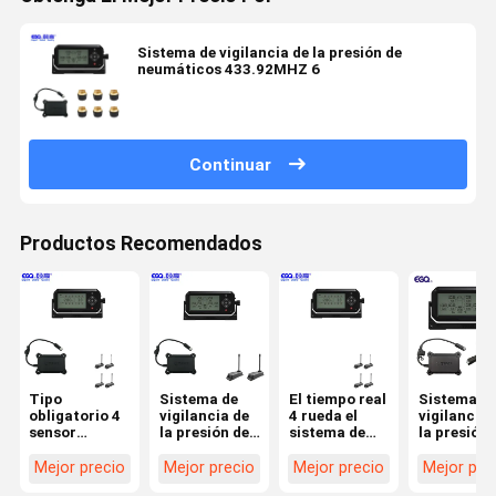
Sistema de vigilancia de la presión de
neumáticos 433.92MHZ 6
Continuar
Productos Recomendados
Tipo
Sistema de
El tiempo real
Sistema d
obligatorio 4
vigilancia de
4 rueda el
vigilancia 
sensor
la presión de
sistema de
la presión 
elegante de la
neumáticos
vigilancia de
neumático
advertencia
del
6 presiones
de la radio
Mejor precio
Mejor precio
Mejor precio
Mejor pre
da alta
neumático 6
de