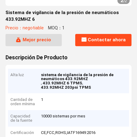
2
/
2
Sistema de vigilancia de la presión de neumáticos
433.92MHZ 6
Precio：negotiable
MOQ：1
Mejor precio
Contactar ahora
Descripción De Producto
Alta luz
sistema de vigilancia de la presión de
neumáticos 433.92MHZ
,
,
433.92MHZ 6 TPMS
433.92MHZ 203psi TPMS
Cantidad de
1
orden mínima
Capacidad
10000 sistemas por mes
de la fuente
Certificación
CE,FCC,ROHS,IATF16949:2016