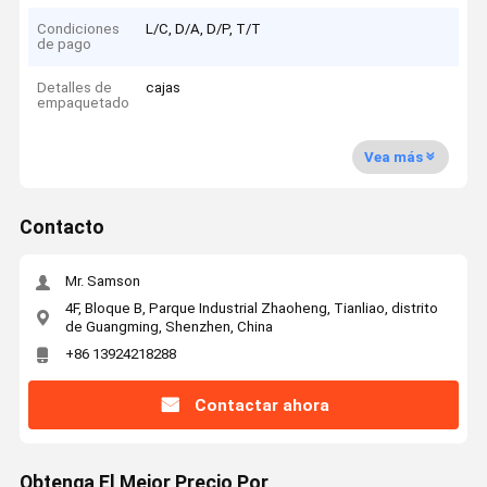
Condiciones
L/C, D/A, D/P, T/T
de pago
Detalles de
cajas
empaquetado
Vea más
Contacto
Mr. Samson
4F, Bloque B, Parque Industrial Zhaoheng, Tianliao, distrito
de Guangming, Shenzhen, China
+86 13924218288
Contactar ahora
Obtenga El Mejor Precio Por