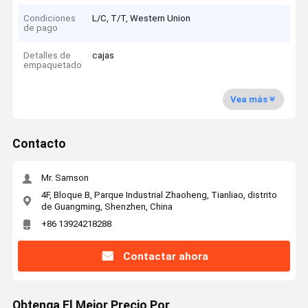
Condiciones
L/C, T/T, Western Union
de pago
Detalles de
cajas
empaquetado
Vea más
Contacto
Mr. Samson
4F, Bloque B, Parque Industrial Zhaoheng, Tianliao, distrito
de Guangming, Shenzhen, China
+86 13924218288
Contactar ahora
Obtenga El Mejor Precio Por