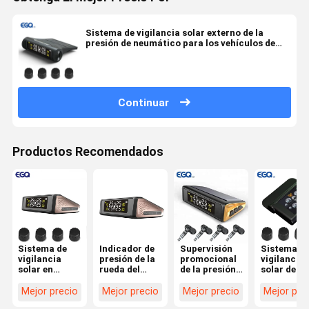
Sistema de vigilancia solar externo de la
presión de neumático para los vehículos de
pasajeros
Continuar
Productos Recomendados
Sistema de
Indicador de
Supervisión
Sistema d
vigilancia
presión de la
promocional
vigilancia
solar en
rueda del
de la presión
solar de la
tiempo real
neumático
de
presión de
de la presión
del
neumáticos
neumático
Mejor precio
Mejor precio
Mejor precio
Mejor pre
de
neumático de
del monitor
del sensor