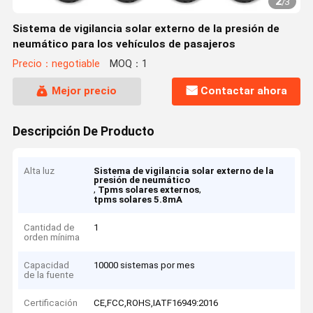
2
/
3
Sistema de vigilancia solar externo de la presión de
neumático para los vehículos de pasajeros
Precio：negotiable
MOQ：1
Mejor precio
Contactar ahora
Descripción De Producto
Alta luz
Sistema de vigilancia solar externo de la
presión de neumático
,
,
Tpms solares externos
tpms solares 5.8mA
Cantidad de
1
orden mínima
Capacidad
10000 sistemas por mes
de la fuente
Certificación
CE,FCC,ROHS,IATF16949:2016