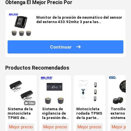
Obtenga El Mejor Precio Por
Monitor de la presión de neumático del sensor
del externo 433.92mhz 3 para las
motocicletas
Continuar
Productos Recomendados
Sistema de la
Sistema de
Motocicleta
Tornillo
motocicleta
vigilancia de
rodada TPMS
externo de
TPMS de
la presión de
de la parte
sistema
Bluetooth
neumático de
posterior tres
Bluetooth 
la
en tiempo
2.4Ghz 8V
Mejor precio
Mejor precio
Mejor precio
Mejor pre
motocicleta
real de
de la