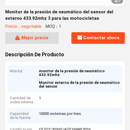
2
/
2
Monitor de la presión de neumático del sensor del
externo 433.92mhz 3 para las motocicletas
Precio：negotiable
MOQ：1
Mejor precio
Contactar ahora
Descripción De Producto
Alta luz
monitor de la presión de neumático
433.92mhz
,
Monitor externo de la presión de neumático
del sensor
Cantidad de
1
orden mínima
Capacidad
10000 sistemas por mes
de la fuente
Certificación
CE,FCC,ROHS,IATF16949:2016