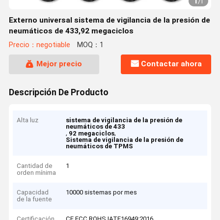
1
/
1
Externo universal sistema de vigilancia de la presión de
neumáticos de 433,92 megaciclos
Precio：negotiable
MOQ：1
Mejor precio
Contactar ahora
Descripción De Producto
Alta luz
sistema de vigilancia de la presión de
neumáticos de 433
,
,
92 megaciclos
Sistema de vigilancia de la presión de
neumáticos de TPMS
Cantidad de
1
orden mínima
Capacidad
10000 sistemas por mes
de la fuente
Certificación
CE,FCC,ROHS,IATF16949:2016