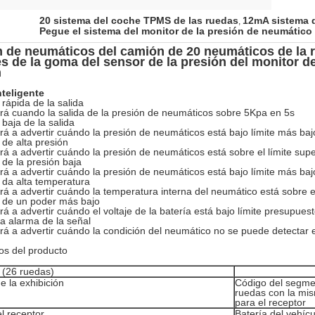
20 sistema del coche TPMS de las ruedas
12mA sistema 
,
Pegue el sistema del monitor de la presión de neumátic
n de neumáticos del camión de 20 neumáticos de la r
es de la goma del sensor de la presión del monitor d
n
nteligente
 rápida de la salida
 cuando la salida de la presión de neumáticos sobre 5Kpa en 5s
 baja de la salida
 a advertir cuándo la presión de neumáticos está bajo límite más ba
 de alta presión
 a advertir cuándo la presión de neumáticos está sobre el límite supe
 de la presión baja
 a advertir cuándo la presión de neumáticos está bajo límite más baj
 da alta temperatura
 a advertir cuándo la temperatura interna del neumático está sobre el
 de un poder más bajo
 a advertir cuándo el voltaje de la batería está bajo límite presupues
a alarma de la señal
 a advertir cuándo la condición del neumático no se puede detectar e
os del producto
 (26 ruedas)
de la exhibición
Código del segme
ruedas con la mis
para el receptor
l receptor
Batería del vehícu