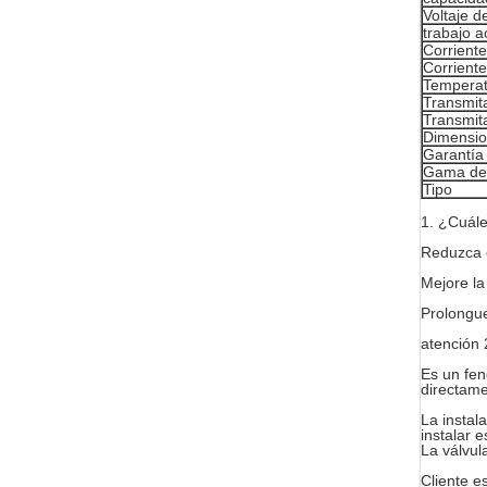
Voltaje d
trabajo a
Corrient
Corriente
Temperat
Transmita
Transmit
Dimensi
Garantía
Gama de 
Tipo
1. ¿Cuál
Reduzca e
Mejore la
Prolongue
atención 
Es un fen
directame
La instal
instalar 
La válvul
Cliente e