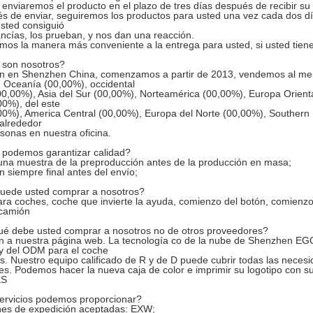
 enviaremos el producto en el plazo de tres días después de recibir s
s de enviar, seguiremos los productos para usted una vez cada dos dí
sted consiguió
ncías, los prueban, y nos dan una reacción.
emos la manera más conveniente a la entrega para usted, si usted tiene
 son nosotros?
 en Shenzhen China, comenzamos a partir de 2013, vendemos al merca
 Oceanía (00,00%), occidental
0,00%), Asia del Sur (00,00%), Norteamérica (00,00%), Europa Orient
00%), del este
00%), America Central (00,00%), Europa del Norte (00,00%), Southern
 alrededor
sonas en nuestra oficina.
 podemos garantizar calidad?
na muestra de la preproducción antes de la producción en masa;
n siempre final antes del envío;
puede usted comprar a nosotros?
ra coches, coche que invierte la ayuda, comienzo del botón, comienzo r
 camión
ué debe usted comprar a nosotros no de otros proveedores?
 a nuestra página web. La tecnología co de la nube de Shenzhen EGQ.
y del ODM para el coche
s. Nuestro equipo calificado de R y de D puede cubrir todas las necesi
res. Podemos hacer la nueva caja de color e imprimir su logotipo con s
KS
ervicios podemos proporcionar?
nes de expedición aceptadas: EXW;