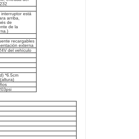
S232
interruptor está
ra arriba,
ués de
ente de la
rna.)
 fuente recargables
imentación externa
24V del vehículo
ud) *6.5cm
(altura)
años
203psi