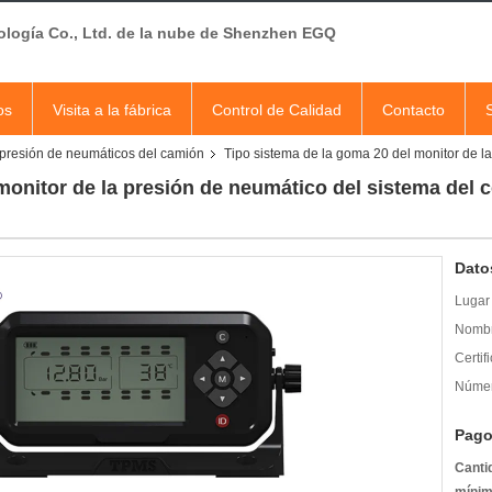
ología Co., Ltd. de la nube de Shenzhen EGQ
os
Visita a la fábrica
Control de Calidad
Contacto
a presión de neumáticos del camión
Tipo sistema de la goma 20 del monitor de l
monitor de la presión de neumático del sistema del
Dato
Lugar 
Nombr
Certif
Númer
Pago
Canti