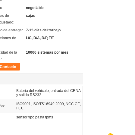
a:
o:
negotiable
les de
cajas
quetado:
o de entrega:
7-15 días del trabajo
ciones de
L/C, D/A, D/P, T/T
idad de la
10000 sistemas por mes
e:
Contacto
l
Batería del vehículo, entrada del CRNA
y salida RS232
ISO9001, ISO/TS16949:2009, NCC CE,
ión:
FCC
sensor tipo pasta tpms