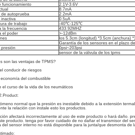
e funcionamiento
2.1V-3.6V
ctual
8.7mA
e de autoprueba
2.2mA
 inactiva
0.5uA
ura de trabajo
-40℃-125℃
 la frecuencia
433.92MHZ
a el poder
>-12dBm
ones
los 5.3cm (longitud) *3.5cm (anchura) *1
Garantía de los sensores en el plazo d
presión
0psi~203psi
sensor de la válvula de los tpms
es son las ventajas de TPMS?
l conducir de riesgos
 economía del combustible
 el curso de la vida de los neumáticos
2.Product:
ómeno normal que la presión es inestable debido a la extensión terma
nte la relación con instale esto los productos.
ación afectará incorrectamente al uso de este producto o hará daño. pr
este producto. tenga por favor cuidado de no dañar el transmisor del s
a del sensor interno no está disponible para la junta/que desmonta de la
stimado: