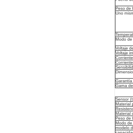
Peso de 
Uno mism
Temperat
Modo de 
Voltaje de
Voltaje i
Corriente
Corrient
Sensibili
Dimensi
Garantía
Gama de 
Sensor (t
Material 
Resistenc
Material 
Peso de l
Modo de 
modelo de
capacidad