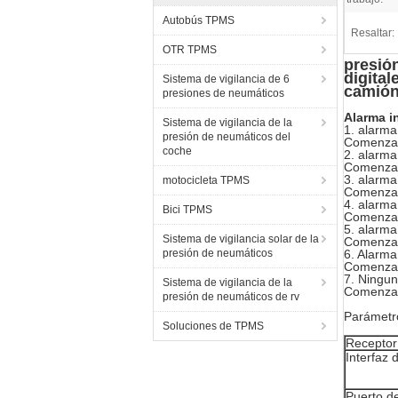
Autobús TPMS
Resaltar:
OTR TPMS
presió
digital
Sistema de vigilancia de 6
camió
presiones de neumáticos
Alarma i
Sistema de vigilancia de la
1. alarma
presión de neumáticos del
Comenzará
coche
2. alarma
Comenzará
3. alarma
motocicleta TPMS
Comenzará
4. alarma
Bici TPMS
Comenzará
5. alarma
Sistema de vigilancia solar de la
Comenzará
presión de neumáticos
6.
Alarma
Comenzará
7.
Ningun
Sistema de vigilancia de la
Comenzará
presión de neumáticos de rv
Parámetr
Soluciones de TPMS
Receptor
Interfaz 
Puerto de