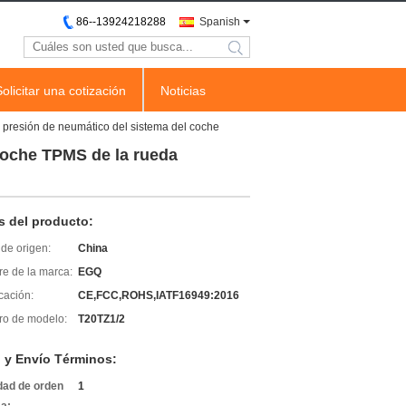
86--13924218288
Spanish
search
Solicitar una cotización
Noticias
a presión de neumático del sistema del coche
 coche TPMS de la rueda
s del producto:
de origen:
China
e de la marca:
EGQ
icación:
CE,FCC,ROHS,IATF16949:2016
o de modelo:
T20TZ1/2
 y Envío Términos:
dad de orden
1