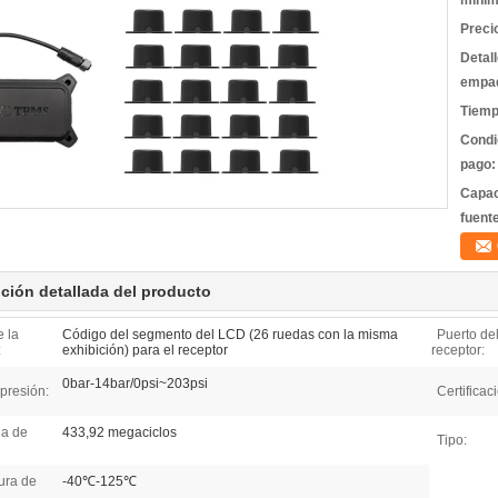
mínim
Preci
Detal
empa
Tiemp
Condi
pago:
Capac
fuent
ción detallada del producto
e la
Código del segmento del LCD (26 ruedas con la misma
Puerto de
:
exhibición) para el receptor
receptor:
0bar-14bar/0psi~203psi
presión:
Certificac
ia de
433,92 megaciclos
Tipo:
ura de
-40℃-125℃