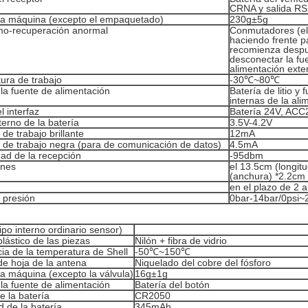
CRNA y salida R
la máquina (excepto el empaquetado)
230g±5g
o-recuperación anormal
Conmutadores (el 
haciendo frente pa
recomienza desp
desconectar la fu
alimentación exte
ura de trabajo
-30℃~80℃
la fuente de alimentación
Batería de litio y
internas de la al
l interfaz
Batería 24V, ACC
nterno de la batería
3.5V-4.2V
 de trabajo brillante
12mA
e de trabajo negra (para de comunicación de datos)
4.5mA
dad de la recepción
-95dbm
ones
el 13.5cm (longit
(anchura) *2.2cm 
en el plazo de 2 
presión
0bar-14bar/0psi~
ipo interno ordinario sensor)
plástico de las piezas
Nilón + fibra de vidrio
ia de la temperatura de Shell
-50℃~150℃
de hoja de la antena
Niquelado del cobre del fósforo
a máquina (excepto la válvula)
16g±1g
la fuente de alimentación
Batería del botón
 la batería
CR2050
 de la batería
345mAh