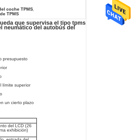
del coche TPMS
,
o de TPMS
ueda que supervisa el tipo tpms
el neumático del autobús del
jo presupuesto
rior
o
 límite superior
to
n un cierto plazo
nto del LCD (26
ma exhibición)
lo, entrada del