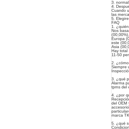
3. normal
4. Despué
Cuando u
las merca
5. Elegir
FAQ
1. ¿quién
Nos basan
(00,00%),
Europa (0
este (00,
Asia (00,
Hay total
11-50 per
2. ¿cómo
Siempre u
Inspecció
3. ¿qué 
Alarma pa
tpms del
4. ¿por q
Recepción
del OEM 
accesorio
particula
marca T
5. ¿qué s
Condicio