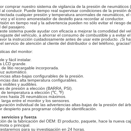
or comprar nuestro sistema de vigilancia de la presión de neumáticos
 al conducir. Puede tiempo real supervisar condiciones de la presión 
etectada cualquier presión y temperatura anormales de neumáticos, el 
a voz y el icono amonestador de destello para recordar al conductor.
isión en tiempo real y la advertencia pueden no sólo evitar el riesgo d
 del pasajero.
ste sistema puede ayudar con eficacia a mejorar la comodidad del veh
esgaste del vehículo, a ahorrar el consumo de combustible y a evitar e
avor la instrucción cuidadosamente antes de usar este producto. ¡Si ha
el servicio de atención al cliente del distribuidor o del teléfono, gracias!
sticas del monitor:
le y fácil instalar.
la LCD grande.
a de litio recargable incorporada.
luz automático.
encias altas-bajas configurables de la presión.
encias das alta temperatura configurables.
 visibles y audibles.
es de presión a elección (BARRA, PSI).
 de temperatura a elección (℃, ℉)
tores hasta 26 neumáticos máximos.
larga entre el monitor y los sensores.
guración individual de las advertencias altas-bajas de la presión del árb
r despierto para programar código de identificación.
 servicios y fuerza
ón de la fabricación del OEM: El producto, paquete, hace la nueva caj
mota o principal.
testaremos para su investigación en 24 horas.