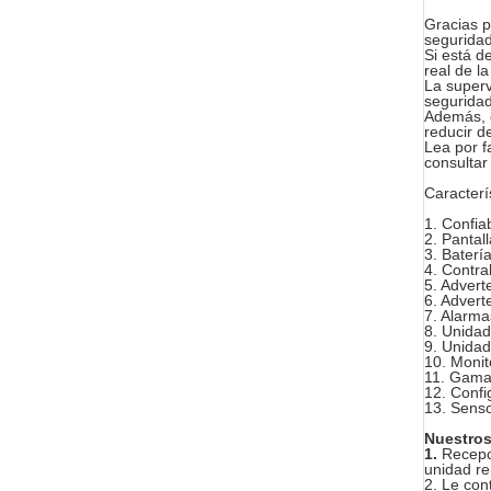
Gracias p
seguridad
Si está d
real de l
La superv
seguridad
Además, e
reducir d
Lea por f
consultar 
Caracterí
1. Confiab
2. Pantal
3. Baterí
4. Contra
5. Advert
6. Advert
7. Alarmas
8. Unidad
9. Unidad
10. Moni
11. Gama 
12. Confi
13. Senso
Nuestros
1.
Recepci
unidad re
2. Le con