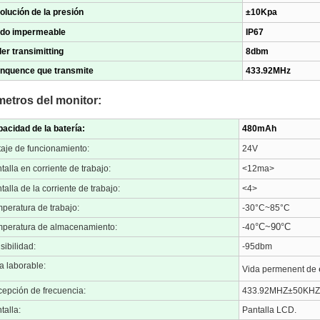
olución de la presión
±10Kpa
ado impermeable
IP67
er transimitting
8dbm
nquence que transmite
433.92MHz
etros del monitor:
acidad de la batería:
480mAh
taje de funcionamiento:
24V
talla en corriente de trabajo:
<12ma>
talla de la corriente de trabajo:
<4>
peratura de trabajo:
-30°C~85°C
°C~90°C
peratura de almacenamiento:
-40
sibilidad:
-95dbm
a laborable:
Vida permenent de
epción de frecuencia:
433.92MHZ±50KHZ
talla:
Pantalla LCD.