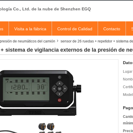
ología Co., Ltd. de la nube de Shenzhen EGQ
os
Visita a la fábrica
Control de Calidad
Contacto
a presión de neumáticos del camión
sensor de 26 ruedas + repetidor + sistema de
 + sistema de vigilancia externos de la presión de n
Dato
Lugar 
Nombr
Certif
Model
Pago
Canti
mínim
Preci