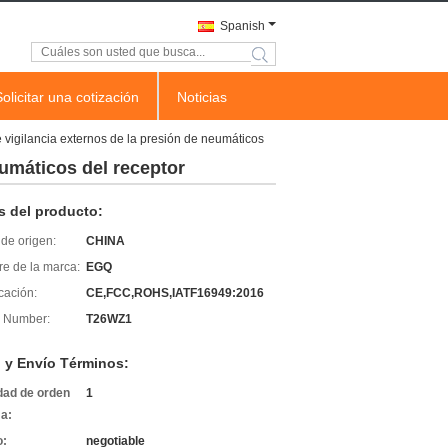
Spanish
search
Solicitar una cotización
Noticias
 vigilancia externos de la presión de neumáticos
eumáticos del receptor
s del producto:
de origen:
CHINA
e de la marca:
EGQ
icación:
CE,FCC,ROHS,IATF16949:2016
 Number:
T26WZ1
 y Envío Términos:
dad de orden
1
a:
o:
negotiable