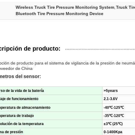
Wireless Truck Tire Pressure Monitoring System
Truck Ti
,
Bluetooth Tire Pressure Monitoring Device
ripción de producto:
pción de producto para el sistema de vigilancia de la presión de neum
oveedor de China
etros del sensor:
so de la vida de la batería
>5years
taje de funcionamiento
2.1-3.6V
mperatura de almacenamiento
-40℃-125℃
peratura de trabajo
-35℃-120℃
olución de la temperatura
±3℃ (25℃)
a de presión
0-1400Kpa