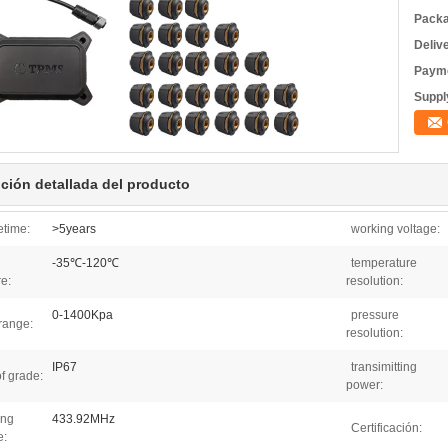
Packa
Deliv
Payme
Supply
ción detallada del producto
fetime:
>5years
working voltage:
-35℃-120℃
temperature
e:
resolution:
0-1400Kpa
pressure
range:
resolution:
IP67
transimitting
f grade:
power:
ing
433.92MHz
Certificación:
e: