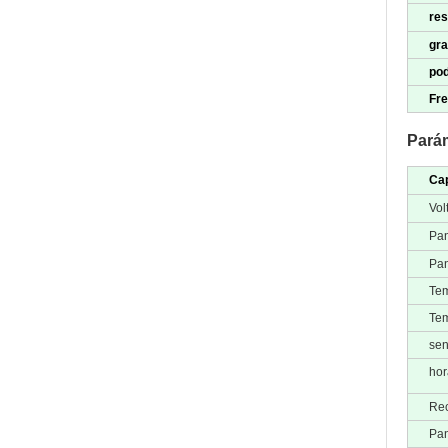
res
gr
pod
Fre
Parám
Cap
Vol
Pan
Pan
Tem
Tem
sen
hor
Rec
Pan