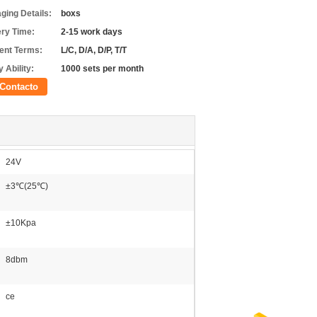
ging Details:
boxs
ery Time:
2-15 work days
nt Terms:
L/C, D/A, D/P, T/T
 Ability:
1000 sets per month
Contacto
24V
±3℃(25℃)
±10Kpa
8dbm
ce