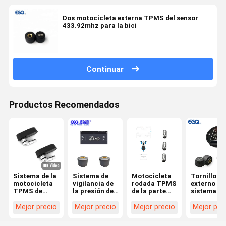
Dos motocicleta externa TPMS del sensor
433.92mhz para la bici
Continuar
Productos Recomendados
Sistema de la
Sistema de
Motocicleta
Tornillo
motocicleta
vigilancia de
rodada TPMS
externo de
TPMS de
la presión de
de la parte
sistema
Bluetooth
neumático de
posterior tres
Bluetooth 
la
en tiempo
2.4Ghz 8V
Mejor precio
Mejor precio
Mejor precio
Mejor pre
motocicleta
real de
de la
de Tpms de la
Bluetooth
motocicle