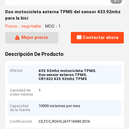
1
/
1
Dos motocicleta externa TPMS del sensor 433.92mhz
para la bici
Precio：negotiable
MOQ：1
Mejor precio
Contactar ahora
Descripción De Producto
Alta luz
,
433.92mhz motocicleta TPMS
,
Dos sensor externo TPMS
CR1632 433.92mhz TPMS
Cantidad de
1
orden mínima
Capacidad
10000 sistemas por mes
de la fuente
Certificación
CE,FCC,ROHS,IATF16949:2016