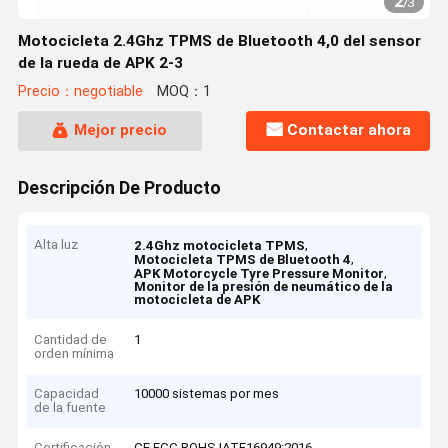
2
/
3
Motocicleta 2.4Ghz TPMS de Bluetooth 4,0 del sensor
de la rueda de APK 2-3
Precio：negotiable
MOQ：1
Mejor precio
Contactar ahora
Descripción De Producto
Alta luz
,
2.4Ghz motocicleta TPMS
,
Motocicleta TPMS de Bluetooth 4
,
APK Motorcycle Tyre Pressure Monitor
Monitor de la presión de neumático de la
motocicleta de APK
Cantidad de
1
orden mínima
Capacidad
10000 sistemas por mes
de la fuente
Certificación
CE,FCC,ROHS,IATF16949:2016