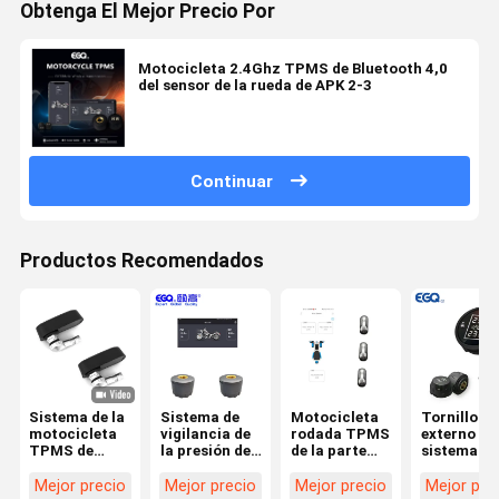
Obtenga El Mejor Precio Por
Motocicleta 2.4Ghz TPMS de Bluetooth 4,0
del sensor de la rueda de APK 2-3
Continuar
Productos Recomendados
Sistema de la
Sistema de
Motocicleta
Tornillo
motocicleta
vigilancia de
rodada TPMS
externo de
TPMS de
la presión de
de la parte
sistema
Bluetooth
neumático de
posterior tres
Bluetooth 
la
en tiempo
2.4Ghz 8V
Mejor precio
Mejor precio
Mejor precio
Mejor pre