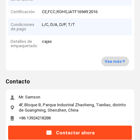
Certificación
CE,FCC,ROHS,IATF16949:2016
Condiciones
L/C, D/A, D/P, T/T
de pago
Detalles de
cajas
empaquetado
Vea más
Contacto
Mr. Samson
4F, Bloque B, Parque Industrial Zhaoheng, Tianliao, distrito
de Guangming, Shenzhen, China
+86 13924218288
Contactar ahora