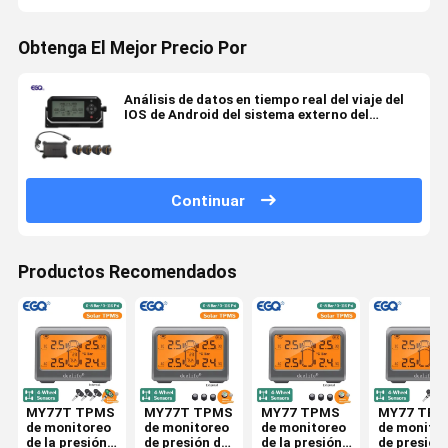
Obtenga El Mejor Precio Por
Análisis de datos en tiempo real del viaje del
IOS de Android del sistema externo del
remolque TPMS
Continuar
Productos Recomendados
MY77T TPMS
MY77T TPMS
MY77 TPMS
MY77 TPM
de monitoreo
de monitoreo
de monitoreo
de monito
de la presión
de presión de
de la presión
de presión