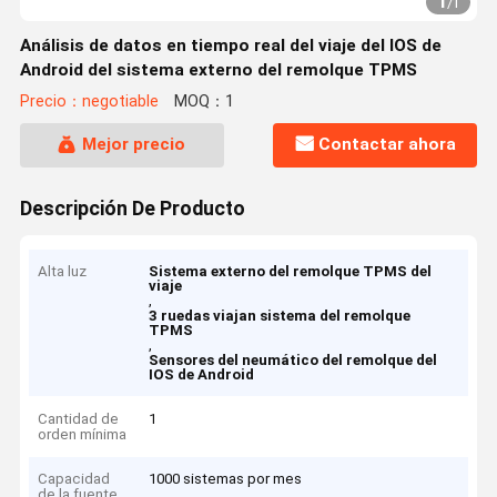
1
/
1
Análisis de datos en tiempo real del viaje del IOS de
Android del sistema externo del remolque TPMS
Precio：negotiable
MOQ：1
Mejor precio
Contactar ahora
Descripción De Producto
Alta luz
Sistema externo del remolque TPMS del
viaje
,
3 ruedas viajan sistema del remolque
TPMS
,
Sensores del neumático del remolque del
IOS de Android
Cantidad de
1
orden mínima
Capacidad
1000 sistemas por mes
de la fuente